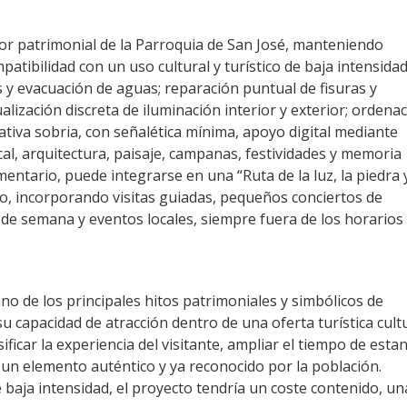
or patrimonial de la Parroquia de San José, manteniendo
tibilidad con un uso cultural y turístico de baja intensidad
os y evacuación de aguas; reparación puntual de fisuras y
ización discreta de iluminación interior y exterior; ordena
etativa sobria, con señalética mínima, apoyo digital mediante
al, arquitectura, paisaje, campanas, festividades y memoria
ntario, puede integrarse en una “Ruta de la luz, la piedra y
rano, incorporando visitas guiadas, pequeños conciertos de
 de semana y eventos locales, siempre fuera de los horarios
no de los principales hitos patrimoniales y simbólicos de
capacidad de atracción dentro de una oferta turística cult
ificar la experiencia del visitante, ampliar el tiempo de estan
e un elemento auténtico y ya reconocido por la población.
e baja intensidad, el proyecto tendría un coste contenido, un