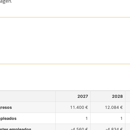
magen.
2027
2028
gresos
11.400 €
12.084 €
pleados
1
1
stes empleados
-4.560 €
-4.834 €