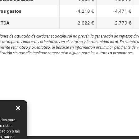
ros gastos
-4.218 €
-4.471 €
ITDA
2.622 €
2.779 €
lanes de actuación de carácter sociocultural no prevén la generación de ingresos dir
s de impactos indirectos orientativos en el entorno y la comunidad local. En cuanto 
ente estimativo y orientativo, al basarse en información preliminar pendiente de val
icación sin que ello implique compromiso alguno para los autores o promotores.
kies para
de estas
gación o las
to, puede