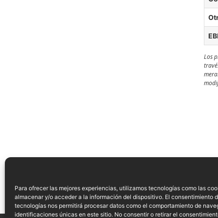
Ot
EB
Los p
travé
meram
modif
IMPRIMIR / GUARDAR EN PDF
Para ofrecer las mejores experiencias, utilizamos tecnologías como las coo
almacenar y/o acceder a la información del dispositivo. El consentimiento 
tecnologías nos permitirá procesar datos como el comportamiento de nave
identificaciones únicas en este sitio. No consentir o retirar el consentimien