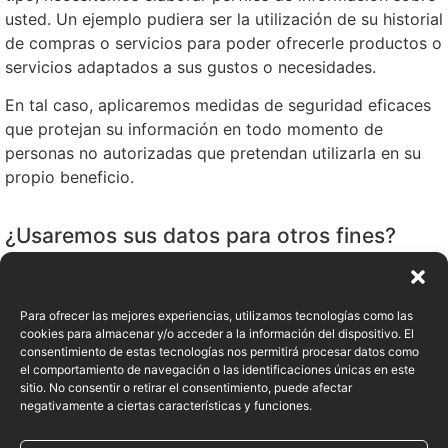
usted. Un ejemplo pudiera ser la utilización de su historial
de compras o servicios para poder ofrecerle productos o
servicios adaptados a sus gustos o necesidades.
En tal caso, aplicaremos medidas de seguridad eficaces
que protejan su información en todo momento de
personas no autorizadas que pretendan utilizarla en su
propio beneficio.
¿Usaremos sus datos para otros fines?
Nuestra política es no usar sus datos para otras
finalidades distintas a las que le hemos explicado. Si, no
obstante, necesitásemos usar sus datos para actividades
Para ofrecer las mejores experiencias, utilizamos tecnologías como las
cookies para almacenar y/o acceder a la información del dispositivo. El
distintas, siempre le solicitaremos previamente su
consentimiento de estas tecnologías nos permitirá procesar datos como
permiso a través de opciones claras que le permitirán
el comportamiento de navegación o las identificaciones únicas en este
decidir al respecto.
sitio. No consentir o retirar el consentimiento, puede afectar
negativamente a ciertas características y funciones.