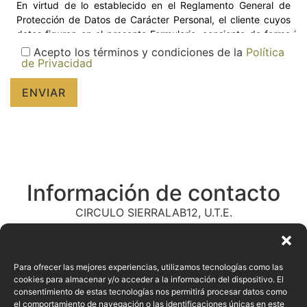
Acepto los términos y condiciones de la
Política
de Privacidad
Información de contacto
CIRCULO SIERRALAB12, U.T.E.
PZ. DE LA CONCORDIA, 1
13326 MONTIEL
CIUDAD REAL
Para ofrecer las mejores experiencias, utilizamos tecnologías como las
cookies para almacenar y/o acceder a la información del dispositivo. El
637 43 64 28
consentimiento de estas tecnologías nos permitirá procesar datos como
sierralab12@circuloconsultor.com
el comportamiento de navegación o las identificaciones únicas en este