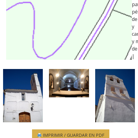
pa
pé
de
y
ca
y 
de
|
IMPRIMIR / GUARDAR EN PDF