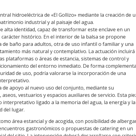
ntral hidroeléctrica de «El Gollizo» mediante la creación de 
atrimonio industrial y al paisaje del agua.
 alta identidad, capaz de transformar este enclave en un
 carácter histórico. En el interior de la balsa se propone
de baño para adultos, otra de uso infantil o familiar y una
amiento más natural y contemplativo. La actuación incluirá
s plataformas o áreas de estancia, sistemas de control y
icionamiento del entorno inmediato. De forma complementa
eguridad de uso, podría valorarse la incorporación de una
nterpretativo.
za de apoyo al nuevo uso del conjunto, mediante su
aseos, vestuarios y espacios auxiliares de servicio. Esta pie
nterpretativo ligado a la memoria del agua, la energía y la
d del lugar.
omo área estancial y de acogida, con posibilidad de alberga
s, encuentros gastronómicos o propuestas de catering en un
l del sitio. La intervención deberá desarrollarse con criter