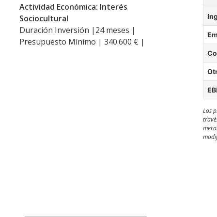
Actividad Económica: Interés
In
Sociocultural
Duración Inversión |24 meses |
Em
Presupuesto Mínimo | 340.600 € |
Co
Ot
EB
Los p
travé
meram
modif