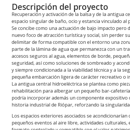
Descripción del proyecto
Recuperación y activación de la balsa y de la antigua ce
espacio singular de baño, ocio y estancia vinculado al p
Se concibe como una actuación de bajo impacto pero de
nuevo foco de atracción turística y social, sin perder su
delimitar de forma compatible con el entorno una zona 
parte de la lámina de agua que permanezca con un trat
accesos seguros al agua, elementos de borde, pequeña
seguridad, así como soluciones de sombreado y acond
y siempre condicionada a la viabilidad técnica y a la s
pequeña embarcación ligera de carácter recreativo o i
La antigua central hidroeléctrica se plantea como pie
rehabilitación para albergar un pequeño bar-cafetería, 
podría incorporar además un componente expositivo o i
historia industrial de Riópar, reforzando la singularida
Los espacios exteriores asociados se acondicionarían c
pequeños eventos al aire libre, actividades culturale
formato controlado y compatible con el valor patrimonia