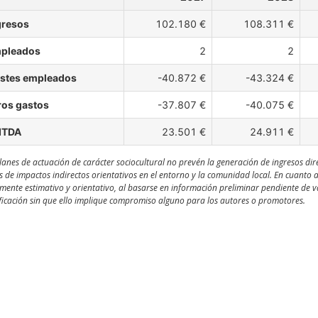
gresos
102.180 €
108.311 €
pleados
2
2
stes empleados
-40.872 €
-43.324 €
ros gastos
-37.807 €
-40.075 €
ITDA
23.501 €
24.911 €
lanes de actuación de carácter sociocultural no prevén la generación de ingresos dir
s de impactos indirectos orientativos en el entorno y la comunidad local. En cuanto 
ente estimativo y orientativo, al basarse en información preliminar pendiente de val
icación sin que ello implique compromiso alguno para los autores o promotores.