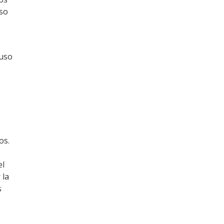
uso
 uso
os.
el
 la
s