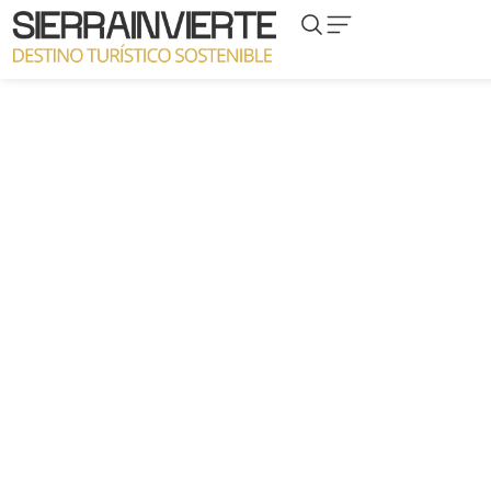
Proyecto El Gollizo
R
Zona de Baño,