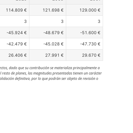
114.809 €
121.698 €
129.000 €
3
3
3
-45.924 €
-48.679 €
-51.600 €
-42.479 €
-45.028 €
-47.730 €
26.406 €
27.991 €
29.670 €
ectos, dado que su contribución se materializa principalmente a
al resto de planes, las magnitudes presentadas tienen un carácter
idación definitiva, por lo que podrán ser objeto de revisión o