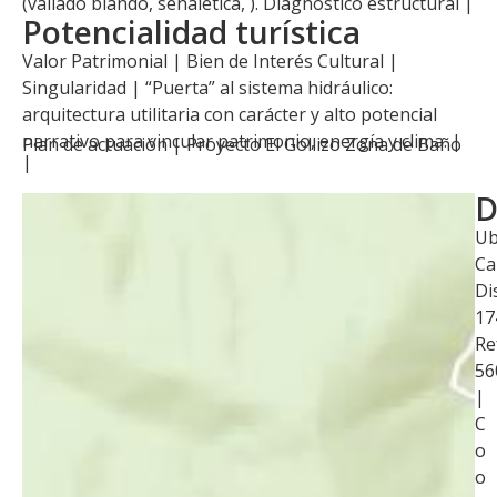
(vallado blando, señalética, ). Diagnóstico estructural |
Potencialidad turística
Valor Patrimonial | Bien de Interés Cultural |
Singularidad | “Puerta” al sistema hidráulico:
arquitectura utilitaria con carácter y alto potencial
narrativo para vincular patrimonio, energía y clima. |
Plan de actuación |
Proyecto El Gollizo Zona de Baño
|
D
Ub
Ca
Di
17
Re
56
|
C
o
o