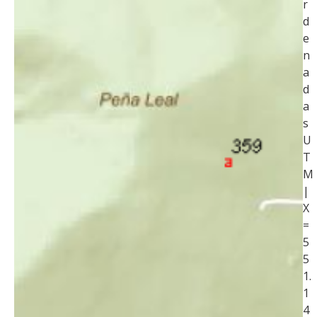
r
d
e
n
a
d
a
s
U
T
M
|
X
=
5
5
1.
1
4