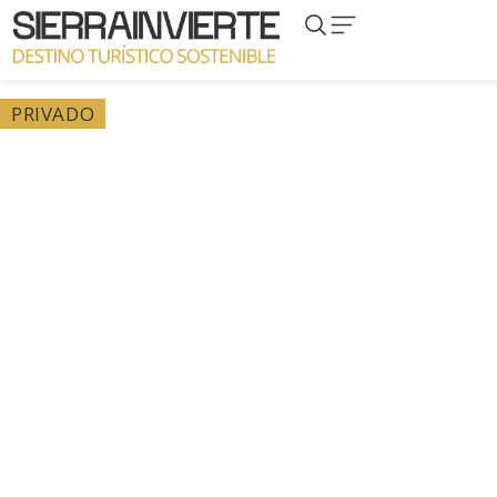
PRIVADO
Privado – Proyecto El
L
Almazarán,