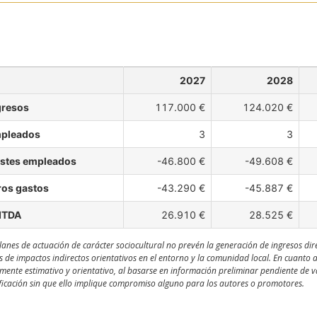
2027
2028
gresos
117.000 €
124.020 €
pleados
3
3
stes empleados
-46.800 €
-49.608 €
ros gastos
-43.290 €
-45.887 €
ITDA
26.910 €
28.525 €
lanes de actuación de carácter sociocultural no prevén la generación de ingresos dir
s de impactos indirectos orientativos en el entorno y la comunidad local. En cuanto 
ente estimativo y orientativo, al basarse en información preliminar pendiente de val
icación sin que ello implique compromiso alguno para los autores o promotores.