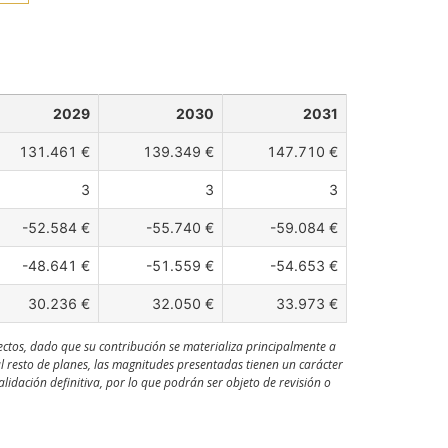
2029
2030
2031
131.461 €
139.349 €
147.710 €
3
3
3
-52.584 €
-55.740 €
-59.084 €
-48.641 €
-51.559 €
-54.653 €
30.236 €
32.050 €
33.973 €
ectos, dado que su contribución se materializa principalmente a
al resto de planes, las magnitudes presentadas tienen un carácter
idación definitiva, por lo que podrán ser objeto de revisión o