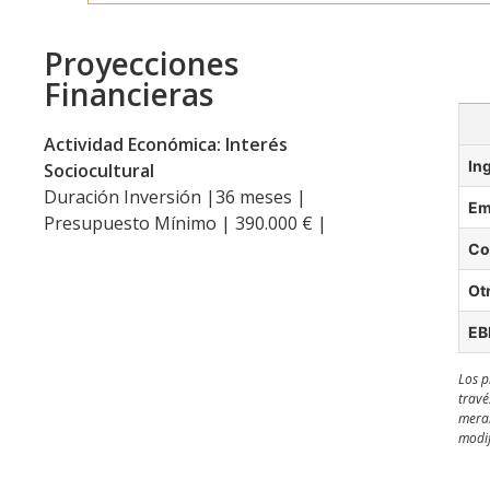
Proyecciones
Financieras
Actividad Económica: Interés
In
Sociocultural
Duración Inversión |36 meses |
Em
Presupuesto Mínimo | 390.000 € |
Co
Ot
EB
Los p
travé
meram
modif