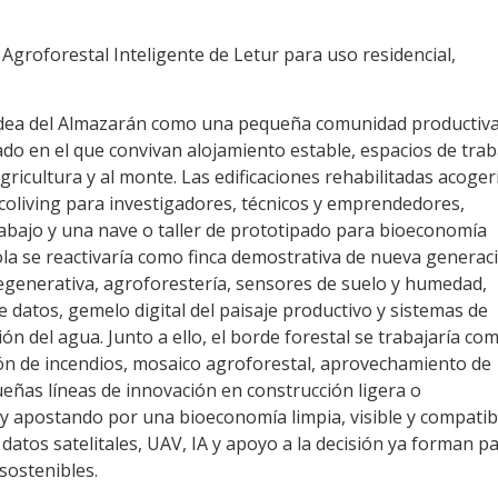
groforestal Inteligente de Letur para uso residencial,
aldea del Almazarán como una pequeña comunidad productiva
o en el que convivan alojamiento estable, espacios de trab
gricultura y al monte. Las edificaciones rehabilitadas acoger
coliving para investigadores, técnicos y emprendedores,
trabajo y una nave o taller de prototipado para bioeconomía
ola se reactivaría como finca demostrativa de nueva generac
regenerativa, agroforestería, sensores de suelo y humedad,
e datos, gemelo digital del paisaje productivo y sistemas de
ón del agua. Junto a ello, el borde forestal se trabajaría co
ción de incendios, mosaico agroforestal, aprovechamiento de
eñas líneas de innovación en construcción ligera o
 y apostando por una bioeconomía limpia, visible y compatib
 datos satelitales, UAV, IA y apoyo a la decisión ya forman p
sostenibles.