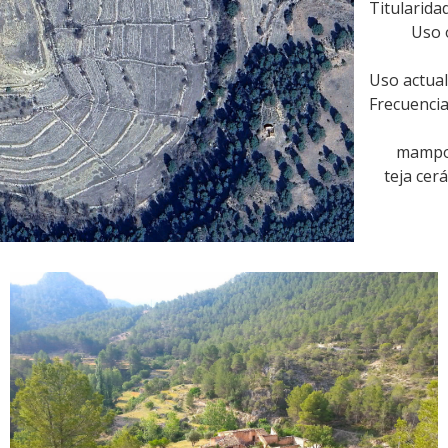
Titularida
Uso 
Uso actual
Frecuencia
mampos
teja cer