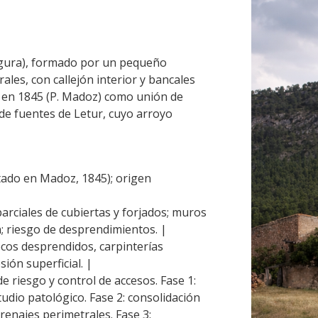
Segura), formado por un pequeño
rales, con callejón interior y bancales
 en 1845 (P. Madoz) como unión de
 de fuentes de Letur, cuyo arroyo
tado en Madoz, 1845); origen
arciales de cubiertas y forjados; muros
n; riesgo de desprendimientos. |
cos desprendidos, carpinterías
ón superficial. |
e riesgo y control de accesos. Fase 1:
tudio patológico. Fase 2: consolidación
renajes perimetrales. Fase 3: