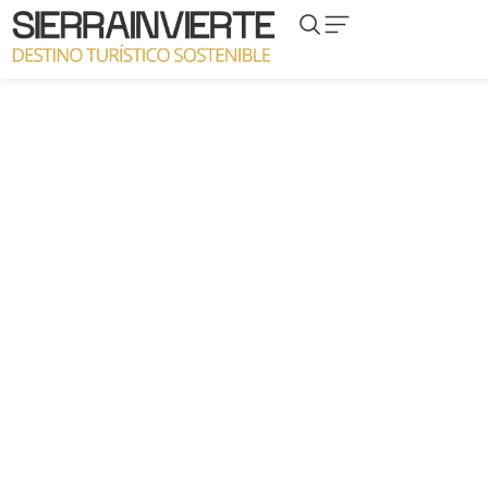
El
Letur
LET-02
Almazarán,