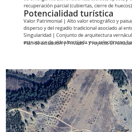
recuperación parcial (cubiertas, cierre de huecos)
Potencialidad turística
Valor Patrimonial | Alto valor etnográfico y paisa
disperso y del regadío tradicional asociado al ent
Singularidad | Conjunto de arquitectura vernácula 
estructura de aldea/cortijada y su relación con ba
Plan de actuación |
Privado – Proyecto El Almaza