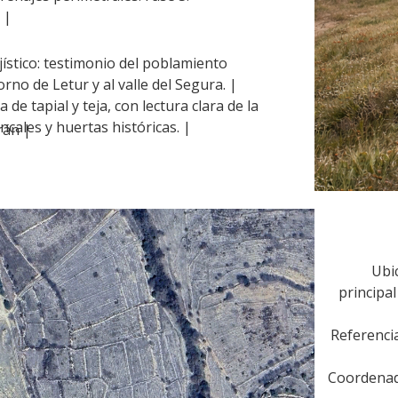
 |
jístico: testimonio del poblamiento
orno de Letur y al valle del Segura. |
de tapial y teja, con lectura clara de la
ncales y huertas históricas. |
rán
|
Ubi
principa
Referencia
Coordenad