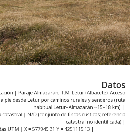
Datos
cación | Paraje Almazarán, T.M. Letur (Albacete). Acceso
l a pie desde Letur por caminos rurales y senderos (ruta
habitual Letur–Almazarán ~15–18 km). |
 catastral | N/D (conjunto de fincas rústicas; referencia
catastral no identificada) |
as UTM | X = 577949.21
Y = 4251115.13 |