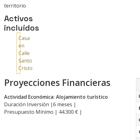
territorio
Activos
incluídos
Casa
en
Calle
Santo
Cristo
Proyecciones Financieras
Actividad Económica: Alojamiento turístico
Duración Inversión |6 meses |
Presupuesto Mínimo | 44.300 € |