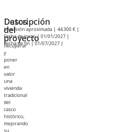
Descripción
Datos
del
Inversión aproximada | 44.300 € |
proyecto
Fecha de inicio | 01/01/2027 |
Fecha de fin | 01/07/2027 |
Recuperar
y
poner
en
valor
una
vivienda
tradicional
del
casco
histórico,
mejorando
su