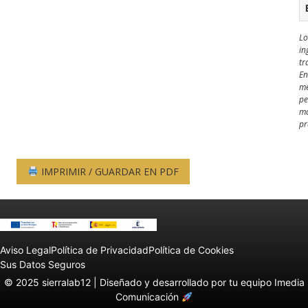
Lo
in
tr
En
me
pe
mo
pr
IMPRIMIR / GUARDAR EN PDF
Aviso Legal
Política de Privacidad
Política de Cookies
Sus Datos Seguros
© 2025 sierralab12 |
Diseñado y desarrollado por tu equipo Imedia
Comunicación