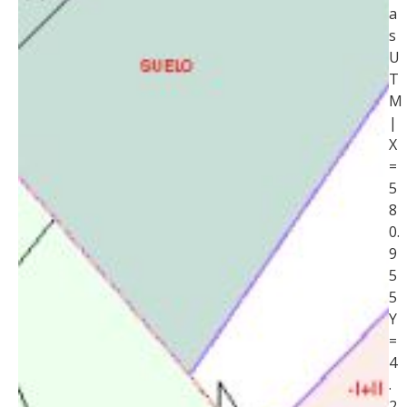
a
s
U
T
M
|
X
=
5
8
0.
9
5
5
Y
=
4
.
2