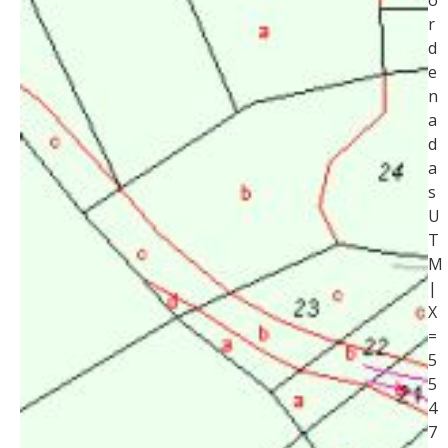
o
r
d
e
n
a
d
a
s
U
T
M
|
X
=
5
5
4
7