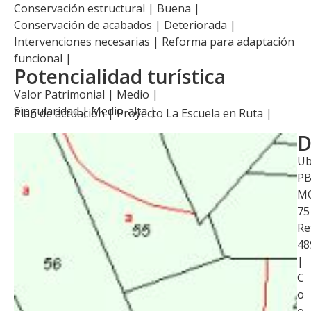
Conservación estructural | Buena |
Conservación de acabados | Deteriorada |
Intervenciones necesarias | Reforma para adaptación
funcional |
Potencialidad turística
Valor Patrimonial | Medio |
Singularidad | Medio-alta |
Plan de actuación |
Proyecto La Escuela en Ruta
|
D
Ub
P
M
75
Re
48
|
C
o