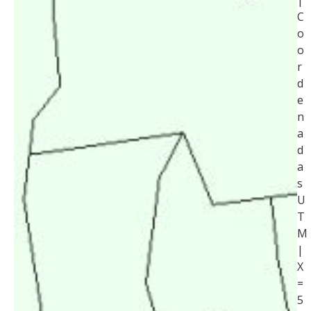
|
C
o
o
r
d
e
n
a
d
a
s
U
T
M
|
X
=
5