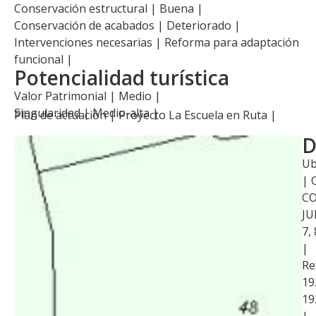
Conservación estructural | Buena |
Conservación de acabados | Deteriorado |
Intervenciones necesarias | Reforma para adaptación
funcional |
Potencialidad turística
Valor Patrimonial | Medio |
Singularidad | Medio-alta |
Plan de actuación |
Proyecto La Escuela en Ruta
|
D
Ub
| 
CO
JU
7,
|
Re
19
19