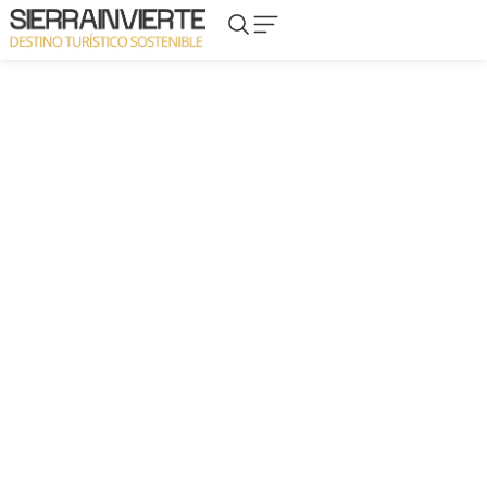
Casa
Elche
ELC-04
TODOS LOS ACTIVOS
Calle
de la
Mayor
Sierra
7,