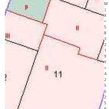
M
|
X
=
5
8
3
2
1
9
Y
=
4
2
5
6
2
5
9