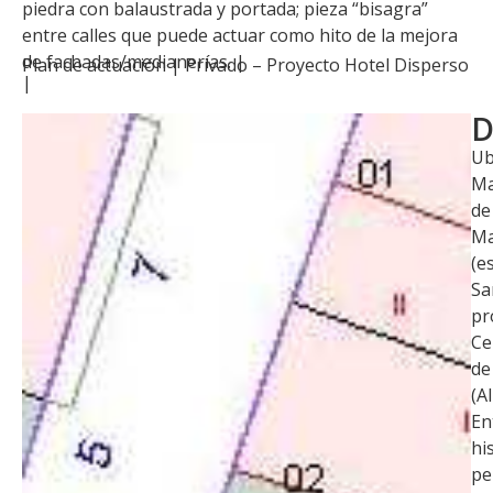
piedra con balaustrada y portada; pieza “bisagra”
entre calles que puede actuar como hito de la mejora
de fachadas/medianerías. |
Plan de actuación |
Privado – Proyecto Hotel Disperso
|
D
Ub
Ma
de
Ma
(e
Sa
pr
Ce
de
(A
En
hi
pe