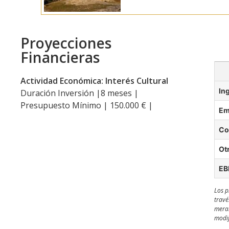
Proyecciones
Financieras
Actividad Económica: Interés Cultural
In
Duración Inversión |8 meses |
Presupuesto Mínimo | 150.000 € |
Em
Co
Ot
EB
Los p
travé
meram
modif