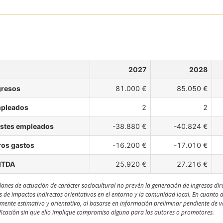
2027
2028
gresos
81.000 €
85.050 €
pleados
2
2
stes empleados
-38.880 €
-40.824 €
ros gastos
-16.200 €
-17.010 €
ITDA
25.920 €
27.216 €
lanes de actuación de carácter sociocultural no prevén la generación de ingresos dir
s de impactos indirectos orientativos en el entorno y la comunidad local. En cuanto 
ente estimativo y orientativo, al basarse en información preliminar pendiente de val
icación sin que ello implique compromiso alguno para los autores o promotores.