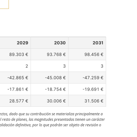
2029
2030
2031
89.303 €
93.768 €
98.456 €
2
3
3
-42.865 €
-45.008 €
-47.259 €
-17.861 €
-18.754 €
-19.691 €
28.577 €
30.006 €
31.506 €
ectos, dado que su contribución se materializa principalmente a
al resto de planes, las magnitudes presentadas tienen un carácter
idación definitiva, por lo que podrán ser objeto de revisión o