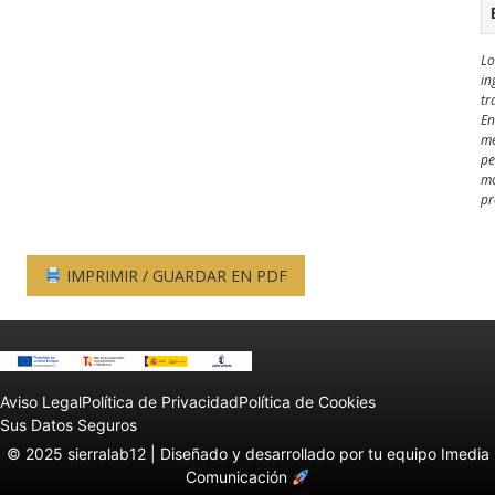
Lo
in
tr
En
me
pe
mo
pr
IMPRIMIR / GUARDAR EN PDF
Aviso Legal
Política de Privacidad
Política de Cookies
Sus Datos Seguros
© 2025 sierralab12 |
Diseñado y desarrollado por tu equipo Imedia
Comunicación