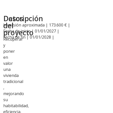
Descripción
Datos
del
Inversión aproximada | 173.600 € |
proyecto
Fecha de inicio | 01/01/2027 |
Fecha de fin | 01/01/2028 |
Recuperar
y
poner
en
valor
una
vivienda
tradicional
,
mejorando
su
habitabilidad,
eficiencia,