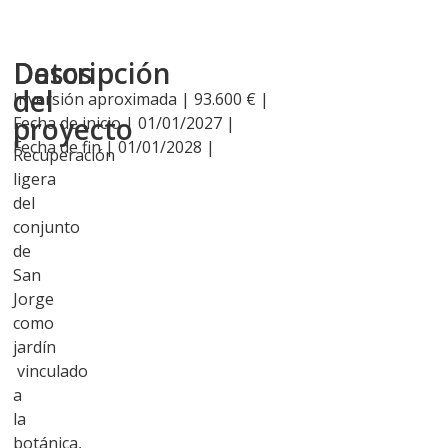
Descripción
Datos
del
Inversión aproximada | 93.600 € |
proyecto
Fecha de inicio | 01/01/2027 |
Fecha de fin | 01/01/2028 |
Recuperación
ligera
del
conjunto
de
San
Jorge
como
jardín
vinculado
a
la
botánica,