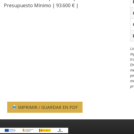
Presupuesto Mínimo | 93.600 € |
Lo
in
tr
En
me
pe
mo
pr
IMPRIMIR / GUARDAR EN PDF