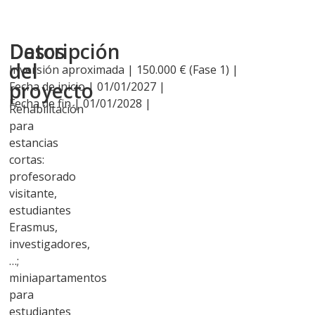
Descripción
Datos
del
Inversión aproximada | 150.000 € (Fase 1) |
proyecto
Fecha de inicio | 01/01/2027 |
Fecha de fin | 01/01/2028 |
Rehabilitación
para
estancias
cortas:
profesorado
visitante,
estudiantes
Erasmus,
investigadores,
…;
miniapartamentos
para
estudiantes