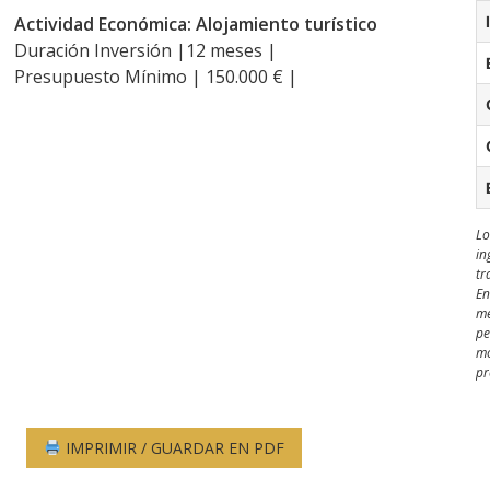
Actividad Económica: Alojamiento turístico
Duración Inversión |12 meses |
Presupuesto Mínimo | 150.000 € |
Lo
in
tr
En
me
pe
mo
pr
IMPRIMIR / GUARDAR EN PDF