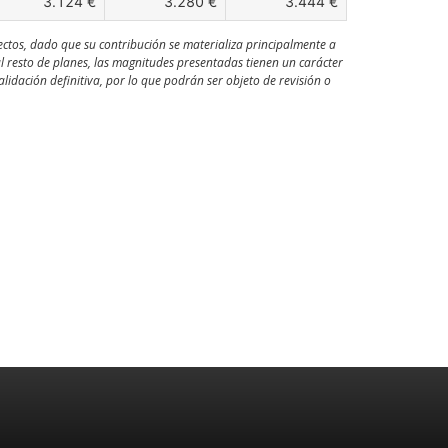
3.124 €
3.280 €
3.444 €
ectos, dado que su contribución se materializa principalmente a
al resto de planes, las magnitudes presentadas tienen un carácter
idación definitiva, por lo que podrán ser objeto de revisión o