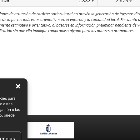
ITDA
2.833 €
2.975 €
lanes de actuación de carácter sociocultural no prevén la generación de ingresos dir
s de impactos indirectos orientativos en el entorno y la comunidad local. En cuanto 
ente estimativo y orientativo, al basarse en información preliminar pendiente de val
icación sin que ello implique compromiso alguno para los autores o promotores.
kies para
de estas
gación o las
to, puede
rencias