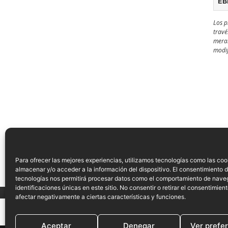
EB
Los p
travé
meram
modif
IMPRIMIR / GUARDAR EN PDF
Para ofrecer las mejores experiencias, utilizamos tecnologías como las coo
almacenar y/o acceder a la información del dispositivo. El consentimiento 
tecnologías nos permitirá procesar datos como el comportamiento de nave
identificaciones únicas en este sitio. No consentir o retirar el consentimien
afectar negativamente a ciertas características y funciones.
Aceptar
Denegar
Ver prefe