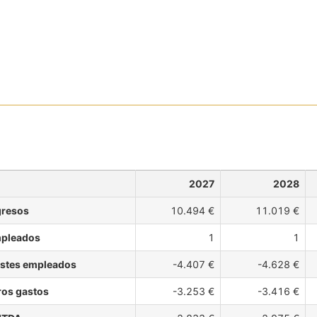
2027
2028
gresos
10.494 €
11.019 €
pleados
1
1
stes empleados
-4.407 €
-4.628 €
ros gastos
-3.253 €
-3.416 €