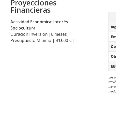
Proyecciones
Financieras
Actividad Económica: Interés
In
Sociocultural
Duración Inversión |6 meses |
Em
Presupuesto Mínimo | 41.000 € |
Co
Ot
EB
Los p
travé
meram
modif