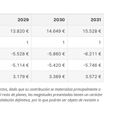
2029
2030
2031
13.820 €
14.649 €
15.528 €
1
1
1
-5.528 €
-5.860 €
-6.211 €
-5.114 €
-5.420 €
-5.746 €
3.179 €
3.369 €
3.572 €
ectos, dado que su contribución se materializa principalmente a
al resto de planes, las magnitudes presentadas tienen un carácter
idación definitiva, por lo que podrán ser objeto de revisión o