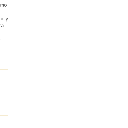
ismo
mo y
ra
o