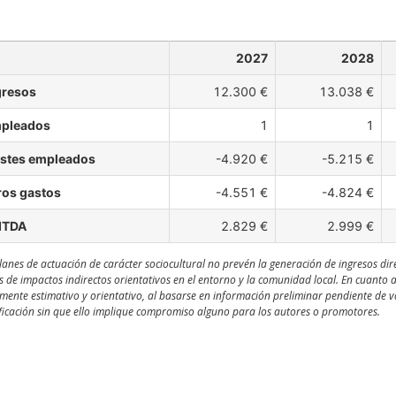
2027
2028
gresos
12.300 €
13.038 €
pleados
1
1
stes empleados
-4.920 €
-5.215 €
ros gastos
-4.551 €
-4.824 €
ITDA
2.829 €
2.999 €
lanes de actuación de carácter sociocultural no prevén la generación de ingresos dir
s de impactos indirectos orientativos en el entorno y la comunidad local. En cuanto 
ente estimativo y orientativo, al basarse en información preliminar pendiente de val
icación sin que ello implique compromiso alguno para los autores o promotores.