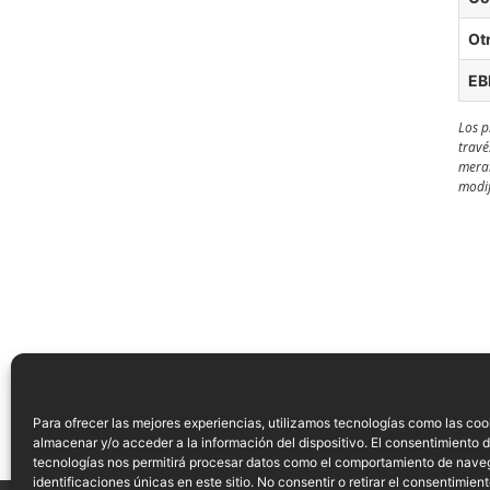
Ot
EB
Los p
travé
meram
modif
IMPRIMIR / GUARDAR EN PDF
Para ofrecer las mejores experiencias, utilizamos tecnologías como las coo
almacenar y/o acceder a la información del dispositivo. El consentimiento 
tecnologías nos permitirá procesar datos como el comportamiento de nave
identificaciones únicas en este sitio. No consentir o retirar el consentimien