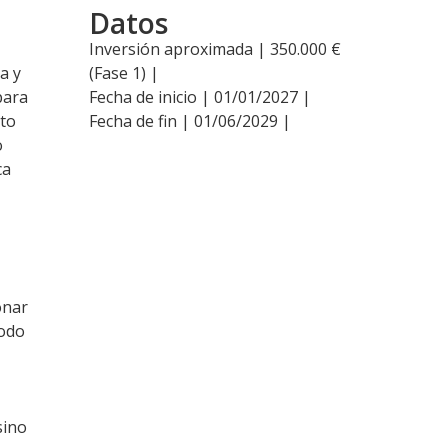
Datos
Inversión aproximada | 350.000 €
a y
(Fase 1) |
para
Fecha de inicio | 01/01/2027 |
nto
Fecha de fin | 01/06/2029 |
o
ca
onar
todo
sino