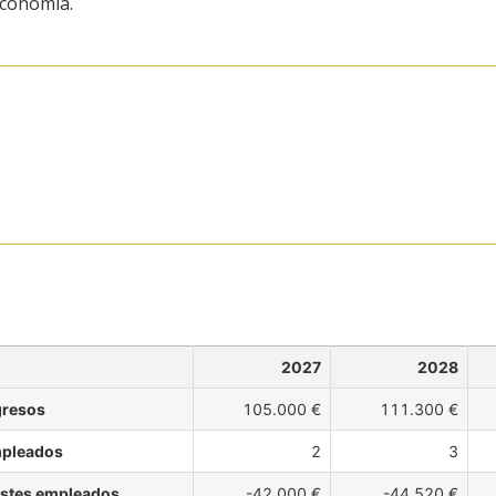
economía.
2027
2028
gresos
105.000 €
111.300 €
pleados
2
3
stes empleados
-42.000 €
-44.520 €