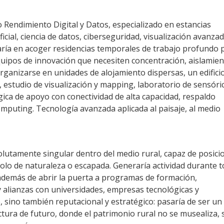
o Rendimiento Digital y Datos, especializado en estancias
ficial, ciencia de datos, ciberseguridad, visualización avanzad
estaría en acoger residencias temporales de trabajo profundo 
equipos de innovación que necesiten concentración, aislamie
rganizarse en unidades de alojamiento dispersas, un edifici
, estudio de visualización y mapping, laboratorio de sensóri
gica de apoyo con conectividad de alta capacidad, respaldo
mputing. Tecnología avanzada aplicada al paisaje, al medio
olutamente singular dentro del medio rural, capaz de posici
solo de naturaleza o escapada. Generaría actividad durante 
 además de abrir la puerta a programas de formación,
y alianzas con universidades, empresas tecnológicas y
, sino también reputacional y estratégico: pasaría de ser un
ura de futuro, donde el patrimonio rural no se musealiza, 