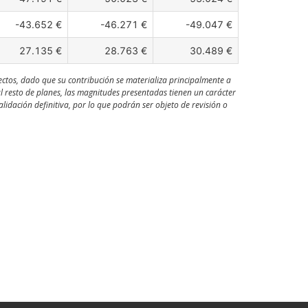
-43.652 €
-46.271 €
-49.047 €
27.135 €
28.763 €
30.489 €
ectos, dado que su contribución se materializa principalmente a
al resto de planes, las magnitudes presentadas tienen un carácter
idación definitiva, por lo que podrán ser objeto de revisión o