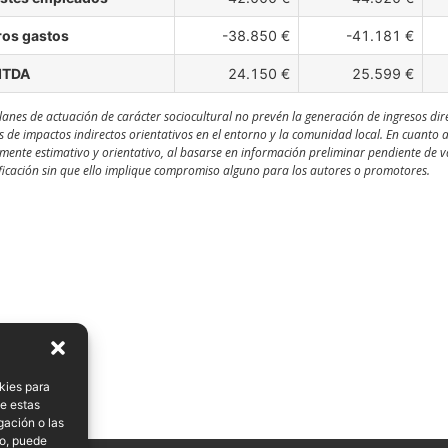
ros gastos
-38.850 €
-41.181 €
ITDA
24.150 €
25.599 €
lanes de actuación de carácter sociocultural no prevén la generación de ingresos dir
s de impactos indirectos orientativos en el entorno y la comunidad local. En cuanto 
ente estimativo y orientativo, al basarse en información preliminar pendiente de val
icación sin que ello implique compromiso alguno para los autores o promotores.
kies para
de estas
gación o las
to, puede