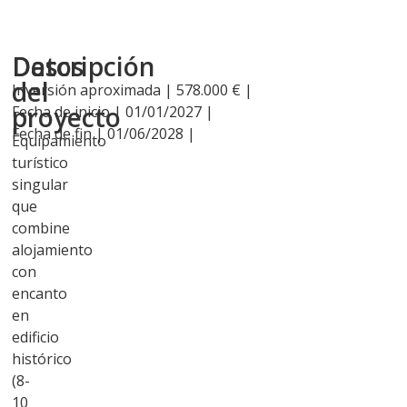
Descripción
Datos
del
Inversión aproximada | 578.000 € |
proyecto
Fecha de inicio | 01/01/2027 |
Fecha de fin | 01/06/2028 |
Equipamiento
turístico
singular
que
combine
alojamiento
con
encanto
en
edificio
histórico
(8-
10