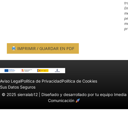
tr
En
me
pe
mo
pr
IMPRIMIR / GUARDAR EN PDF
Aviso Legal
Política de Privacidad
Política de Cookies
Sus Datos Seguros
© 2025 sierralab12 |
Diseñado y desarrollado por tu equipo Imedia
Comunicación