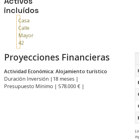
Activos
incluídos
Casa
Calle
Mayor
42
Proyecciones Financieras
Actividad Económica: Alojamiento turístico
Duración Inversión |18 meses |
Presupuesto Mínimo | 578.000 € |
Lo
in