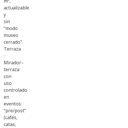
m²,
actualizable
y
sin
“modo
museo
cerrado”.
Terraza
:
Mirador–
terraza
con
uso
controlado
en
eventos:
“pre/post”
(cafés,
catas,