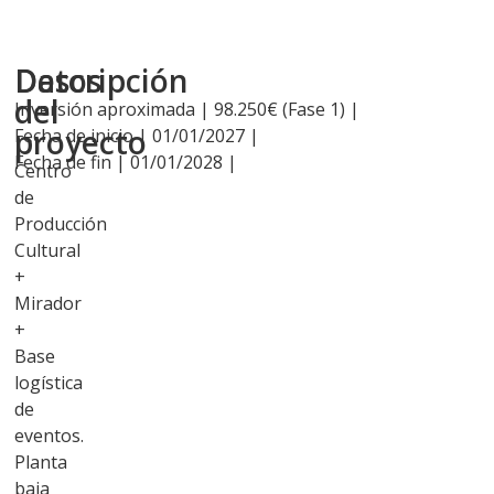
Descripción
Datos
del
Inversión aproximada | 98.250€ (Fase 1) |
proyecto
Fecha de inicio | 01/01/2027 |
Fecha de fin | 01/01/2028 |
Centro
de
Producción
Cultural
+
Mirador
+
Base
logística
de
eventos.
Planta
baja