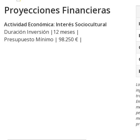
Proyecciones Financieras
Actividad Económica: Interés Sociocultural
Duración Inversión |12 meses |
Presupuesto Mínimo | 98.250 € |
Lo
in
tr
En
me
pe
mo
pr