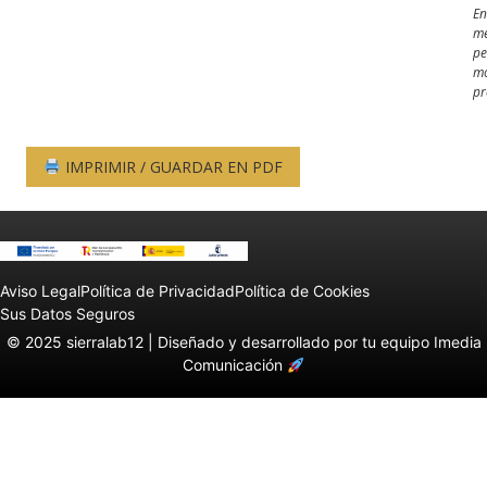
En
me
pe
mo
pr
IMPRIMIR / GUARDAR EN PDF
Aviso Legal
Política de Privacidad
Política de Cookies
Sus Datos Seguros
© 2025 sierralab12 |
Diseñado y desarrollado por tu equipo Imedia
Comunicación