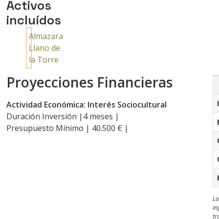
Activos
incluídos
Almazara
Llano de
la Torre
Proyecciones Financieras
Actividad Económica: Interés Sociocultural
Duración Inversión |4 meses |
Presupuesto Mínimo | 40.500 € |
Lo
in
tr