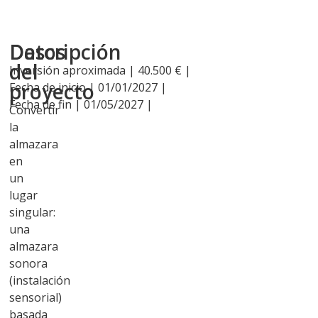
Descripción
Datos
del
Inversión aproximada | 40.500 € |
proyecto
Fecha de inicio | 01/01/2027 |
Fecha de fin | 01/05/2027 |
Convertir
la
almazara
en
un
lugar
singular:
una
almazara
sonora
(instalación
sensorial)
basada