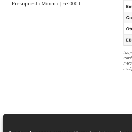
Presupuesto Mínimo | 63.000 € |
Em
Co
Ot
EB
Los p
travé
meram
modif
IMPRIMIR / GUARDAR EN PDF