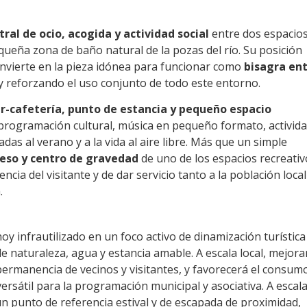
ral de ocio, acogida y actividad social
entre dos espacio
equeña zona de baño natural de la pozas del río. Su posición
onvierte en la pieza idónea para funcionar como
bisagra en
y reforzando el uso conjunto de todo este entorno.
r-cafetería, punto de estancia y pequeño espacio
r programación cultural, música en pequeño formato, activid
adas al verano y a la vida al aire libre. Más que un simple
eso y centro de gravedad
de uno de los espacios recreativ
ncia del visitante y de dar servicio tanto a la población local
.
 infrautilizado en un foco activo de dinamización turística
de naturaleza, agua y estancia amable. A escala local, mejora
permanencia de vecinos y visitantes, y favorecerá el consum
rsátil para la programación municipal y asociativa. A escal
un punto de referencia estival y de escapada de proximidad,