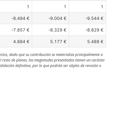
1
1
1
-8.494 €
-9.004 €
-9.544 €
-7.857 €
-8.329 €
-8.829 €
4.884 €
5.177 €
5.488 €
ectos, dado que su contribución se materializa principalmente a
al resto de planes, las magnitudes presentadas tienen un carácter
idación definitiva, por lo que podrán ser objeto de revisión o