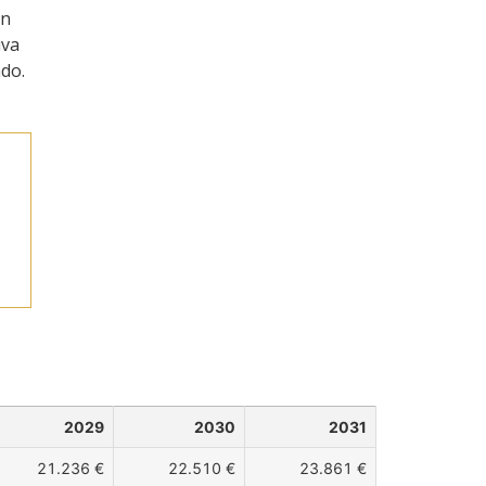
ón
iva
ado.
2029
2030
2031
21.236 €
22.510 €
23.861 €