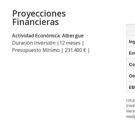
Proyecciones
Financieras
Actividad Económica: Albergue
In
Duración Inversión |12 meses |
Presupuesto Mínimo | 231.400 € |
Em
Co
Ot
EB
Los p
travé
meram
modif