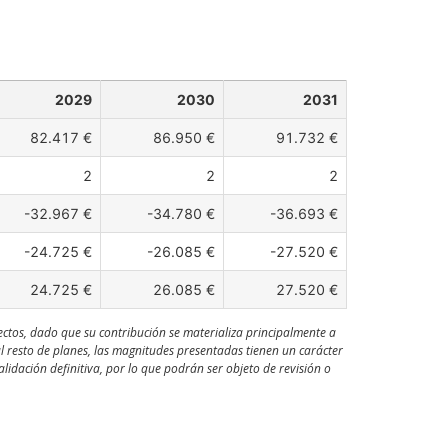
2029
2030
2031
82.417 €
86.950 €
91.732 €
2
2
2
-32.967 €
-34.780 €
-36.693 €
-24.725 €
-26.085 €
-27.520 €
24.725 €
26.085 €
27.520 €
ectos, dado que su contribución se materializa principalmente a
al resto de planes, las magnitudes presentadas tienen un carácter
idación definitiva, por lo que podrán ser objeto de revisión o