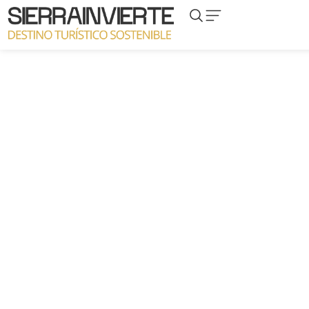
Proyecto Albergue
El
Corral Colorao,
la 