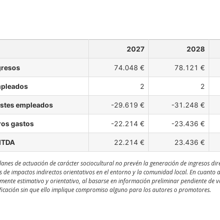
2027
2028
gresos
74.048 €
78.121 €
pleados
2
2
stes empleados
-29.619 €
-31.248 €
ros gastos
-22.214 €
-23.436 €
ITDA
22.214 €
23.436 €
lanes de actuación de carácter sociocultural no prevén la generación de ingresos dir
s de impactos indirectos orientativos en el entorno y la comunidad local. En cuanto 
ente estimativo y orientativo, al basarse en información preliminar pendiente de val
icación sin que ello implique compromiso alguno para los autores o promotores.