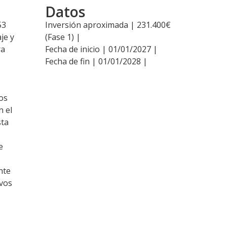
Datos
53
Inversión aproximada | 231.400€
je y
(Fase 1) |
ra
Fecha de inicio | 01/01/2027 |
Fecha de fin | 01/01/2028 |
ios
n el
sta
e
nte
ivos