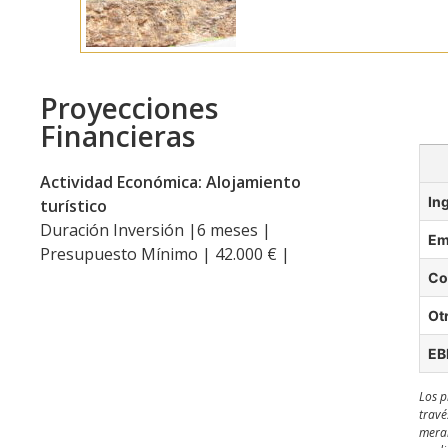
Proyecciones
Financieras
Actividad Económica: Alojamiento
In
turístico
Duración Inversión |6 meses |
Em
Presupuesto Mínimo | 42.000 € |
Co
Ot
EB
Los p
travé
meram