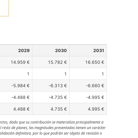
2029
2030
2031
14.959 €
15.782 €
16.650 €
1
1
1
-5.984 €
-6.313 €
-6.660 €
-4.488 €
-4.735 €
-4.995 €
4.488 €
4.735 €
4.995 €
ectos, dado que su contribución se materializa principalmente a
al resto de planes, las magnitudes presentadas tienen un carácter
idación definitiva, por lo que podrán ser objeto de revisión o