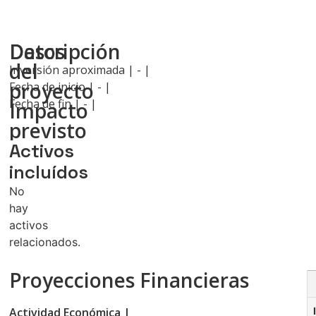
Descripción
Datos
del
Inversión aproximada | - |
proyecto
Fecha de inicio | - |
Fecha de fin | - |
Impacto
previsto
Activos
incluídos
No
hay
activos
relacionados.
Proyecciones Financieras
Actividad Económica |