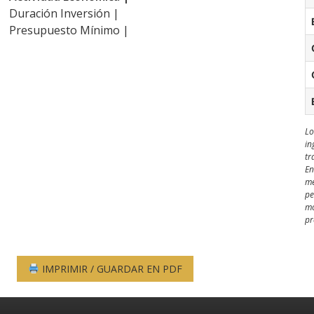
Duración Inversión |
Presupuesto Mínimo |
Lo
in
tr
En
me
pe
mo
pr
IMPRIMIR / GUARDAR EN PDF