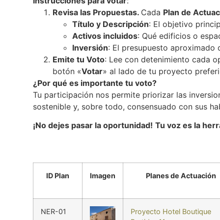
Instrucciones para votar
:
Revisa las Propuestas.
Cada
Plan de Actua
Título y Descripción
: El objetivo princi
Activos incluidos
: Qué edificios o esp
Inversión
: El presupuesto aproximado 
Emite tu Voto
: Lee con detenimiento cada o
botón «
Votar
» al lado de tu proyecto prefer
¿Por qué es importante tu voto?
Tu participación nos permite priorizar las inversi
sostenible y, sobre todo, consensuado con sus ha
¡No dejes pasar la oportunidad!
Tu voz es la her
ID Plan
Imagen
Planes de Actuación
NER-01
Proyecto Hotel Boutique