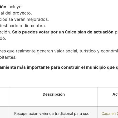
ción
incluye:
pal del proyecto.
acios se verán mejorados.
destinado a dicha obra.
pción.
Solo puedes votar por un único plan de actuación
po
ido.
ones que realmente generan valor social, turístico y económ
bitantes.
ramienta más importante para construir el municipio que
Descripción
Ac
Recuperación vivienda tradicional para uso
Casa en C