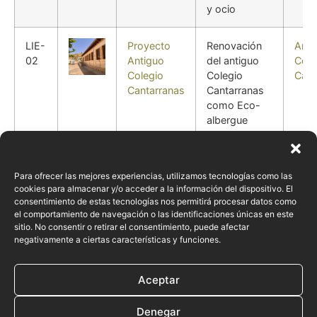
y ocio
LIE-
Proyecto
Renovación
Anti
02
Antiguo
del antiguo
Cole
Colegio
Colegio
Cant
Cantarranas
Cantarranas
como Eco-
albergue
juvenil -Una
Escuela en la
Naturaleza-
Para ofrecer las mejores experiencias, utilizamos tecnologías como las
cookies para almacenar y/o acceder a la información del dispositivo. El
LIE-
Proyecto
Intervención
Para
consentimiento de estas tecnologías nos permitirá procesar datos como
el comportamiento de navegación o las identificaciones únicas en este
03
Paraje del
de Paraje El
Ram
sitio. No consentir o retirar el consentimiento, puede afectar
Ramblón
Ramblón para
negativamente a ciertas características y funciones.
uso turístico
Aceptar
Denegar