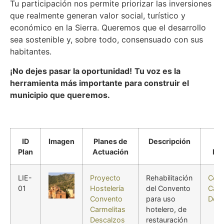
Tu participación nos permite priorizar las inversiones
que realmente generan valor social, turístico y
económico en la Sierra. Queremos que el desarrollo
sea sostenible y, sobre todo, consensuado con sus
habitantes.
¡No dejes pasar la oportunidad!
Tu voz es la
herramienta más importante para construir el
municipio que queremos.
ID
Imagen
Planes de
Descripción
Ac
Plan
Actuación
Inc
LIE-
Proyecto
Rehabilitación
Con
01
Hostelería
del Convento
Carm
Convento
para uso
Desc
Carmelitas
hotelero, de
Descalzos
restauración