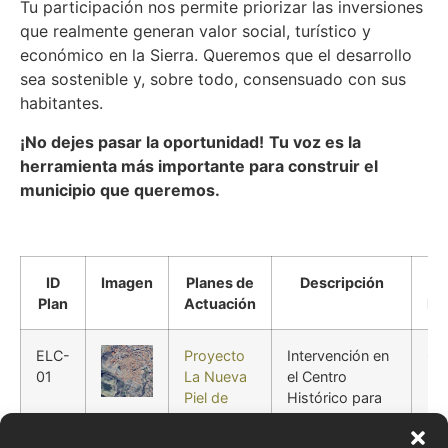
Tu participación nos permite priorizar las inversiones
que realmente generan valor social, turístico y
económico en la Sierra. Queremos que el desarrollo
sea sostenible y, sobre todo, consensuado con sus
habitantes.
¡No dejes pasar la oportunidad!
Tu voz es la
herramienta más importante para construir el
municipio que queremos.
ID
Imagen
Planes de
Descripción
Ac
Plan
Actuación
In
ELC-
Proyecto
Intervención en
Ce
01
La Nueva
el Centro
His
Piel de
Histórico para
Elche de
embellecimiento
la Sierra
de medianerías