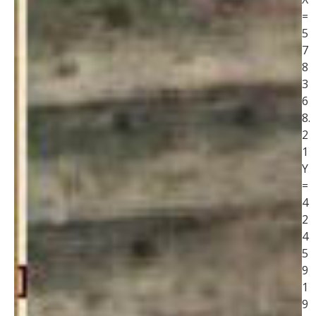
=
5
7
8
3
6
8.
2
1
Y
=
4
2
4
5
9
1
9