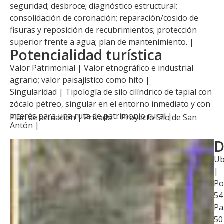
seguridad; desbroce; diagnóstico estructural;
consolidación de coronación; reparación/cosido de
fisuras y reposición de recubrimientos; protección
superior frente a agua; plan de mantenimiento. |
Potencialidad turística
Valor Patrimonial | Valor etnográfico e industrial
agrario; valor paisajístico como hito |
Singularidad | Tipología de silo cilíndrico de tapial con
zócalo pétreo, singular en el entorno inmediato y con
interés para una ruta de patrimonio rural |
Plan de actuación |
Privado – Proyecto Silo de San
Antón
|
D
Ub
|
Po
54
Pa
50