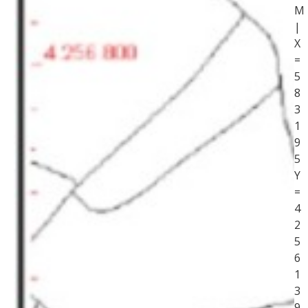
M
|
X
=
5
8
3
1
9
5
Y
=
4
2
5
6
1
3
9