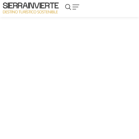
Molino
Paterna
PAT-05
TODOS LOS ACTIVOS
de
del
Juan
Madera
Pozo,