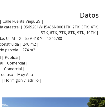
Datos
| Calle Fuente Vieja, 29 |
ia catastral | 9569201WH5496N0001TK, 2TK, 3TK, 4TK,
5TK, 6TK, 7TK, 8TK, 9TK, 10TK |
as UTM | X = 559.418
Y = 4.246780 |
 construida | 240 m2 |
 de parcela | 274 m2 |
d | Pública |
al | Comercial |
 | Comercial |
 de uso | Muy Alta |
 | Hormigón y ladrillo |