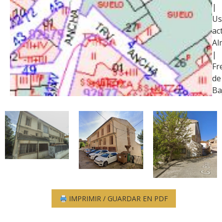
|
Us
ac
Al
|
Fr
de
Ba
IMPRIMIR / GUARDAR EN PDF