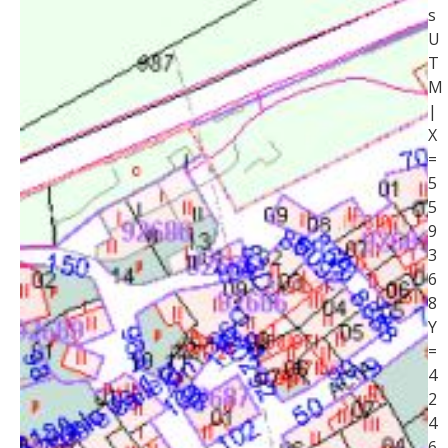
s
U
T
M
|
X
=
5
5
9
3
6
8
Y
=
4
2
4
6