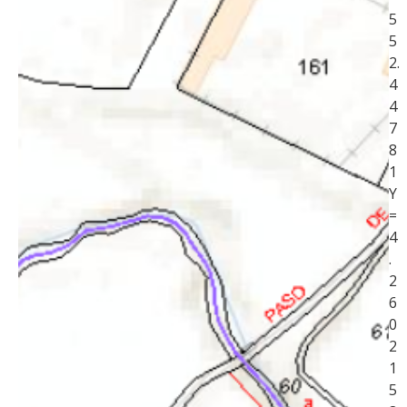
5
5
2.
4
4
7
8
1
Y
=
4
.
2
6
0
2
1
5