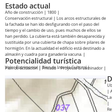
Estado actual
Año de construcción | 1800 |
Conservación estructural | Los arcos estructurales de
la fachada se han ido desfigurando con el paso del
tiempo y el cambio de uso, pues muchos de ellos se
han perdido. La cubierta está también desaparecida y
sustituida por una cubierta de chapa sobre pilares de
hormigón. En la actualidad el edificio está destinado a
almacén y cuadra para ganadería vacuna. |
Potencialidad turística
Valor Patrimonial | Bien de Interés Cultural |
Plan de actuación |
Privado – Proyecto El Laminador
|
D
Ub
| 
La
|
Re