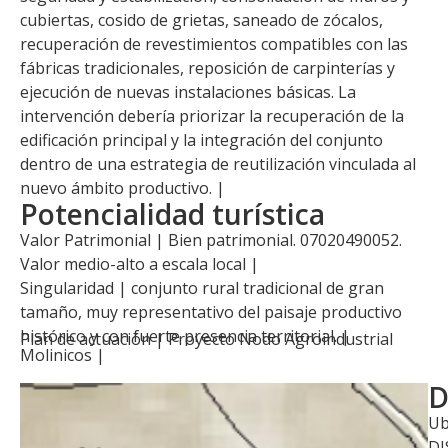
cubiertas, cosido de grietas, saneado de zócalos,
recuperación de revestimientos compatibles con las
fábricas tradicionales, reposición de carpinterías y
ejecución de nuevas instalaciones básicas. La
intervención debería priorizar la recuperación de la
edificación principal y la integración del conjunto
dentro de una estrategia de reutilización vinculada al
nuevo ámbito productivo. |
Potencialidad turística
Valor Patrimonial | Bien patrimonial. 07020490052.
Valor medio-alto a escala local |
Singularidad | conjunto rural tradicional de gran
tamaño, muy representativo del paisaje productivo
histórico y con fuerte presencia territorial. |
Plan de actuación |
Proyecto Nodo Agroindustrial
Molinicos
|
D
Ub
D