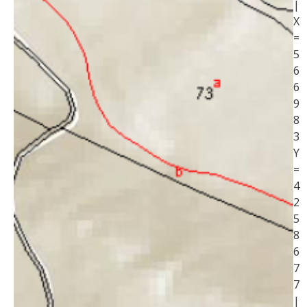
|
X
=
5
6
6
9
8
3
Y
=
4
2
5
8
6
7
7
|