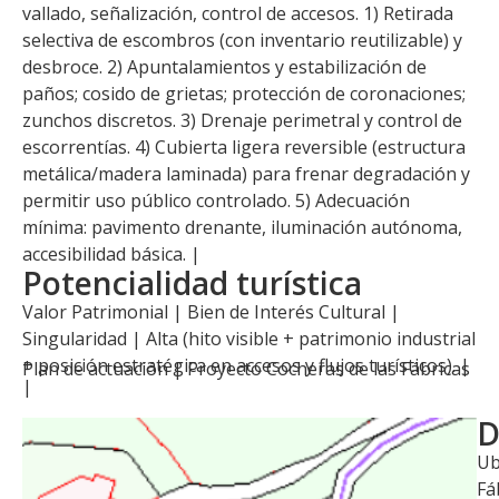
vallado, señalización, control de accesos. 1) Retirada
selectiva de escombros (con inventario reutilizable) y
desbroce. 2) Apuntalamientos y estabilización de
paños; cosido de grietas; protección de coronaciones;
zunchos discretos. 3) Drenaje perimetral y control de
escorrentías. 4) Cubierta ligera reversible (estructura
metálica/madera laminada) para frenar degradación y
permitir uso público controlado. 5) Adecuación
mínima: pavimento drenante, iluminación autónoma,
accesibilidad básica. |
Potencialidad turística
Valor Patrimonial | Bien de Interés Cultural |
Singularidad | Alta (hito visible + patrimonio industrial
+ posición estratégica en accesos y flujos turísticos). |
Plan de actuación |
Proyecto Cocheras de las Fábricas
|
D
Ub
Fá