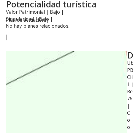
Potencialidad turística
Valor Patrimonial | Bajo |
Singularidad | Bajo |
Plan de actuación |
No hay planes relacionados.
|
D
Ub
P
CH
1 
Re
76
|
C
o
o