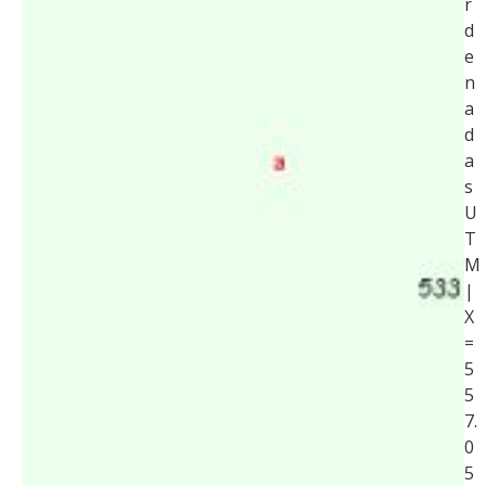
r
d
e
n
a
d
a
s
U
T
M
|
X
=
5
5
7.
0
5