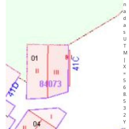
n
a
d
a
s
U
T
M
|
X
=
5
6
8.
5
3
2
Y
=