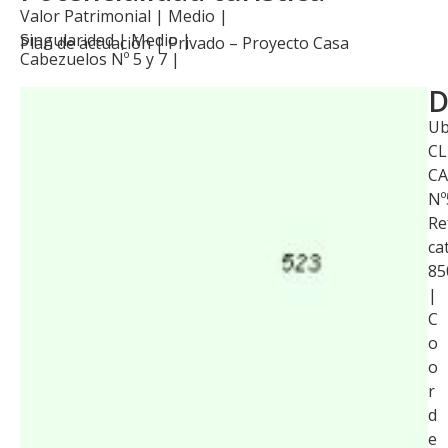
Valor Patrimonial | Medio |
Singularidad | Medio |
Plan de actuación |
Privado – Proyecto Casa
Cabezuelos Nº 5 y 7
|
D
Ub
CL
CA
Nº
Re
ca
85
|
C
o
o
r
d
e