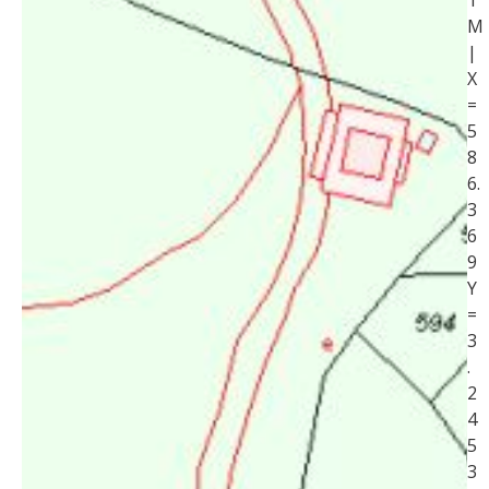
T
M
|
X
=
5
8
6.
3
6
9
Y
=
3
.
2
4
5
3