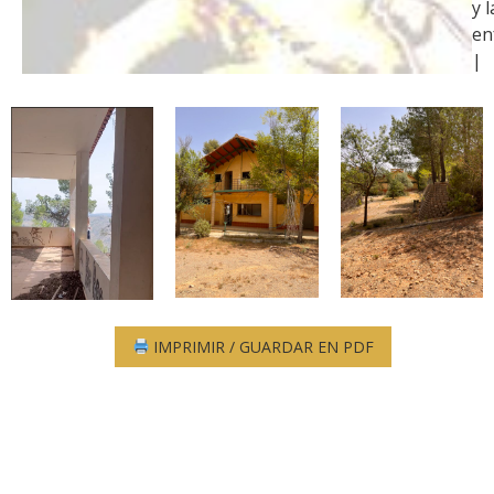
y l
en
|
IMPRIMIR / GUARDAR EN PDF