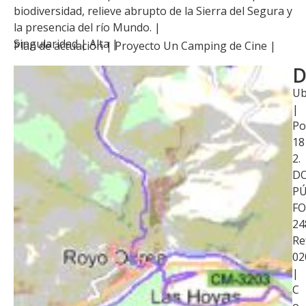
biodiversidad, relieve abrupto de la Sierra del Segura y
la presencia del río Mundo. |
Singularidad | Alta |
Plan de actuación |
Proyecto Un Camping de Cine
|
D
Ub
|
Po
18
2.
D
PÚ
FO
24
Re
02
|
C