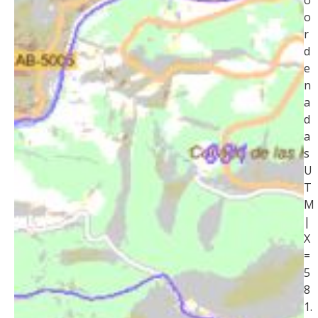
o
o
r
d
e
n
a
d
a
s
U
T
M
|
X
=
5
8
1.